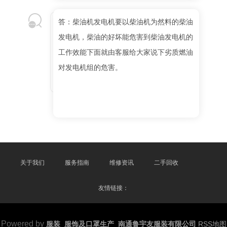
答：柴油机发电机要以柴油机为然料的柴油
发电机，柴油的好坏能危害到柴油发电机的
工作效能下面就由客服给大家说下劣质燃油
对发电机组的危害。
关于我们
服务指南
维修资讯
二手回收
友情链接：
Powered by
服装_服饰及口罩生产_南通鲁宇友服装有限公司
RSS地图