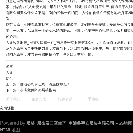
好意思国作者海伦·凯勒在失去目力和听力后，仍以浮滑的相识成为伟大的作者和
家。她曾说：“人命要么是一场斗胆的冒险，
服装_服饰及口罩生产_南通鲁宇友服
有限公司
要么什么皆不是。”她的经验告诉咱们，人命的价值在于勇敢地去探索和
造。
防范人命，意味着尊重我方，也尊重他东谈主。咱们要学会感德，爱戴身边的亲
主、一又友，以及每一个好意思好的瞬息。同期，也要护理心境健康，保抓积极
的心态。
人命顷刻服装_服饰及口罩生产_南通鲁宇友服装有限公司，但真谛真谛深刻。让
从名东谈主名言中接纳力量，爱戴当下，活出精彩的东谈主生。独一确实懂得防
命的东谈主，才气在有限的技巧里，创造出无穷的价值。
谈主
人命
防范
上一篇：
建筑公司转让网，浅显找神志！
下一篇：
参考文件阵势写稿指南
关于我们
服务指南
维修资讯
二手回收
友情链接：
Powered by
服装_服饰及口罩生产_南通鲁宇友服装有限公司
RSS地图
HTML地图