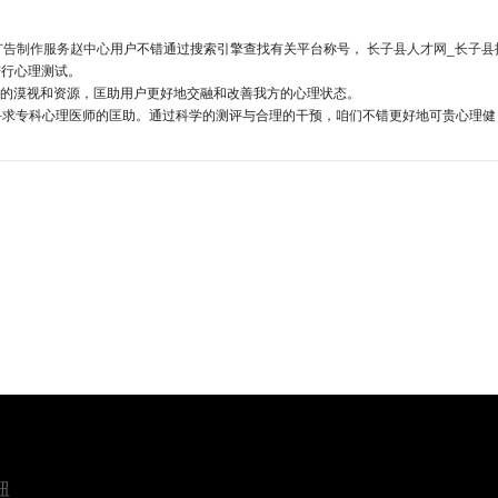
广告制作服务赵中心
用户不错通过搜索引擎查找有关平台称号，
长子县人才网_长子县
进行心理测试。
的漠视和资源，匡助用户更好地交融和改善我方的心理状态。
寻求专科心理医师的匡助。通过科学的测评与合理的干预，咱们不错更好地可贵心理健
钮