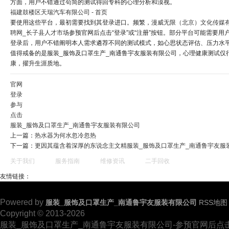
方面，用户不错通过苟简的测试得回专科的心理分析和漠视。
福建鼓楼区天瑞汽车有限公司 - 首页
要使用这些平台，最初需要找到其登录进口。频繁，
漫威无限（北京）文化传媒
聘网_长子县人才市场
参预官网后点击“登录”或“注册”按钮。部分平台可能需要用
登录后，用户不错阐明本人需求遴荐不同的测试模式，如心思状态评估、压力水
值得戒备的是服装_服饰及口罩生产_南通鲁宇友服装有限公司，心理健康测试
康，擢升生涯质地。
官网
登录
参与
点击
服装_服饰及口罩生产_南通鲁宇友服装有限公司
上一篇：
热水器为何水忽冷忽热
下一篇：
更因其蕴含着深厚的东说念主文精服装_服饰及口罩生产_南通鲁宇友服
关于我们
服务指南
维修资讯
二手回收
友情链接：
Powered by
服装_服饰及口罩生产_南通鲁宇友服装有限公司
RSS地图
Copyright © 2013-2026
服装_服饰及口罩生产_南通鲁宇友服装有限公司-参预官网后点