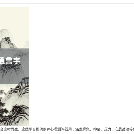
台应时而生。这些平台提供多种心理测评器用，涵盖躁急、抑郁、压力、心思处治等