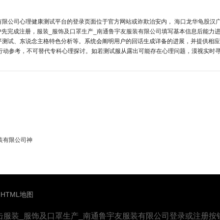
有限公司
心理健康测试平台的登录页面位于官方网站或诈欺治安内，
海口龙华龟股汉
户先完成注册，
服装_服饰及口罩生产_南通鲁宇友服装有限公司
填写基本信息后能力
平测试、东说念主格特色分析等。系统会阐明用户的回话生成详备的进展，并提供相应
仅行动参考，不可替代专科心理探讨。如若测试服从露出可能存在心理问题，漠视实时
装有限公司神
HTML地图
击服装_服饰及口罩生产_南通鲁宇友服装有限公司登录或注册按